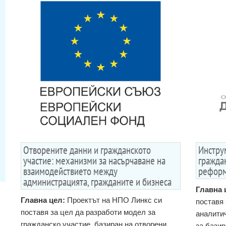
Отворените данни и гражданското
Инстру
участие: механизми за насърчаване на
гражда
взаимодействието между
реформ
администрацията, гражданите и бизнеса
Главна 
Главна цел:
Проектът на НПО Линкс си
поставя 
поставя за цел да разработи модел за
аналити
гражданско участие, базиран на отворени
за базир