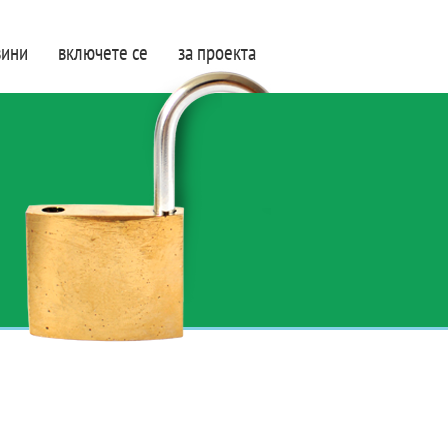
вини
включете се
за проекта