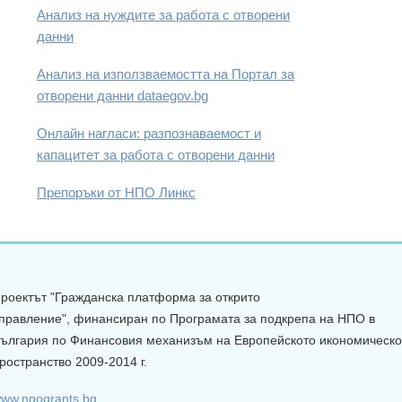
Анализ на нуждите за работа с отворени
данни
Анализ на използваемостта на Портал за
отворени данни dataegov.bg
Онлайн нагласи: разпознаваемост и
капацитет за работа с отворени данни
Препоръки от НПО Линкс
роектът "Гражданска платформа за открито
правление", финансиран по Програмата за подкрепа на НПО в
ългария по Финансовия механизъм на Европейското икономическ
ространство 2009-2014 г.
ww.ngogrants.bg