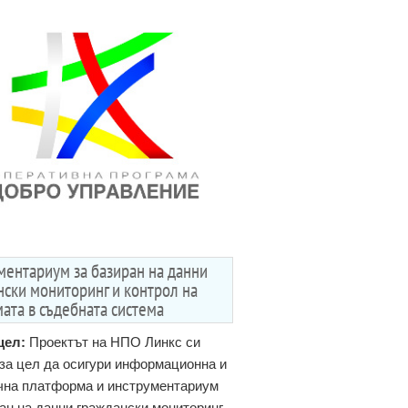
ментариум за базиран на данни
нски мониторинг и контрол на
ата в съдебната система
цел:
Проектът на НПО Линкс си
за цел да осигури информационна и
чна платформа и инструментариум
ан на данни граждански мониторинг