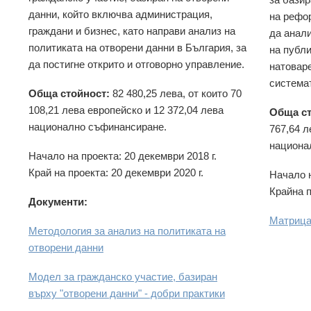
данни, който включва администрация,
на рефор
граждани и бизнес, като направи анализ на
да анали
политиката на отворени данни в България, за
на публ
да постигне открито и отговорно управление.
натоваре
система
Обща стойност:
82 480,25 лева, от които 70
108,21 лева европейско и 12 372,04 лева
Обща ст
национално съфинансиране.
767,64 л
национа
Начало на проекта: 20 декември 2018 г.
Край на проекта: 20 декември 2020 г.
Начало н
Крайна п
Документи:
Матрица
Методология за анализ на политиката на
отворени данни
Модел за гражданско участие, базиран
върху "отворени данни" - добри практики