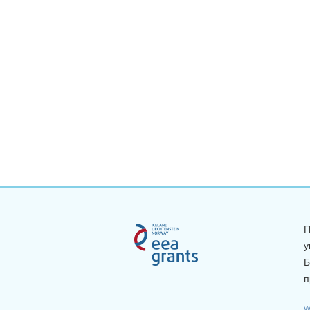
П
у
Б
п
w