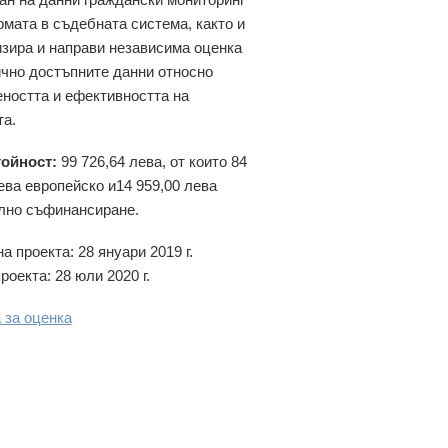
мата в съдебната система, както и
зира и направи независима оценка
ично достъпните данни относно
ността и ефективността на
та.
ойност:
99 726,64 лева, от които 84
ева европейско и14 959,00 лева
лно съфинансиране.
а проекта: 28 януари 2019 г.
роекта: 28 юли 2020 г.
 за оценка