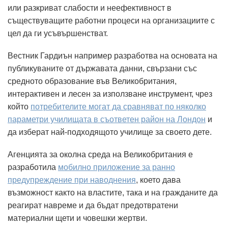
или разкриват слабости и неефективност в
съществуващите работни процеси на организациите с
цел да ги усъвършенстват.
Вестник Гардиън например разработва на основата на
публикуваните от държавата данни, свързани със
средното образование във Великобритания,
интерактивен и лесен за използване инструмент, чрез
който
потребителите могат да сравняват по няколко
параметри училищата в съответен район на Лондон
и
да изберат най-подходящото училище за своето дете.
Агенцията за околна среда на Великобритания е
разработила
мобилно приложение за ранно
предупреждение при наводнения
, което дава
възможност както на властите, така и на гражданите да
реагират навреме и да бъдат предотвратени
материални щети и човешки жертви.